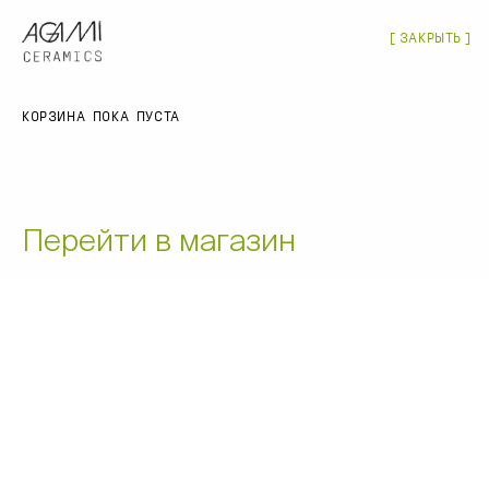
(
0
)
МАГАЗИН
ЗАКРЫТЬ
ЗАКРЫТЬ
МЕНЮ
Магазин
КОРЗИНА ПОКА ПУСТА
ПОИСК ПО МАГАЗИНУ
О нас
Оптовые заказы
Перейти в магазин