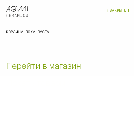
(
0
)
МАГАЗИН
ЗАКРЫТЬ
ЗАКРЫТЬ
МЕНЮ
Магазин
КОРЗИНА ПОКА ПУСТА
ПОИСК ПО МАГАЗИНУ
О нас
Оптовые заказы
Перейти в магазин