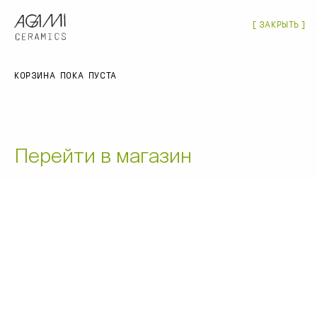
(
0
)
МАГАЗИН
ЗАКРЫТЬ
ЗАКРЫТЬ
МЕНЮ
Магазин
КОРЗИНА ПОКА ПУСТА
ПОИСК ПО МАГАЗИНУ
О нас
Оптовые заказы
Перейти в магазин