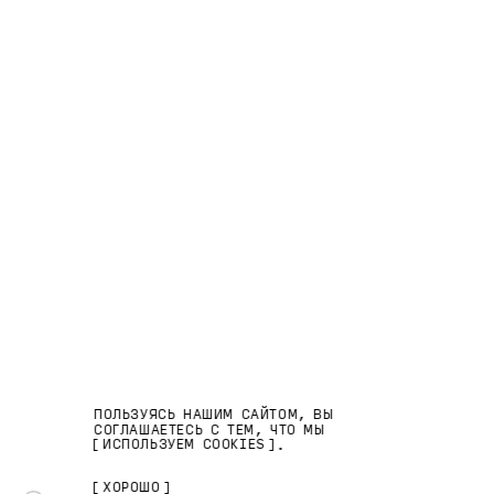
Синичка
,
Сифрут
,
Черника
,
Япония и Мрамор
РУССКИЙ
ENGLISH
Поиск
ВКонтакте,
Телеграм,
Корзина (
0
)
РУ
EN
Доставка и оплата,
Контакты
ПОЛЬЗУЯСЬ НАШИМ САЙТОМ, ВЫ
ПОЛЬЗОВАТЕЛЬСКОЕ СОГЛАШЕНИЕ
СОГЛАШАЕТЕСЬ С ТЕМ, ЧТО МЫ
ИСПОЛЬЗУЕМ COOKIES
.
ПОЛИТИКА КОНФИДЕНЦИАЛЬНОСТИ
ХОРОШО