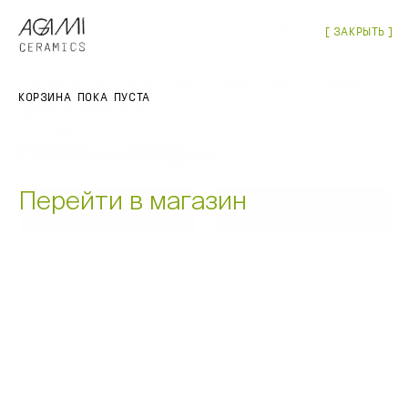
(
0
)
МАГАЗИН
ЗАКРЫТЬ
ЗАКРЫТЬ
МЕНЮ
Все коллекции
РАЗВЕРНУТЬ
СВЕРНУТЬ
Магазин
КОРЗИНА ПОКА ПУСТА
ПОИСК ПО МАГАЗИНУ
О нас
Оптовые заказы
ФИЛЬТРЫ
СОРТИРОВКА
Перейти в магазин
КРУЖКА "ДЮНА", 550 МЛ
КРУЖКА "НЕОН", 350 МЛ